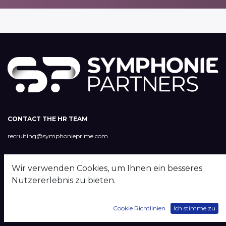
CONTACT THE HR TEAM
recruiting@symphonieprime.com
SYMPHONIE PARTNERS srl
Wir verwenden Cookies, um Ihnen ein besseres
Via Aurelia 547 - P.IVA 15748651005
Nutzererlebnis zu bieten.
Privacy policy
Cookie Richtlinien
Ich stimme zu
FOLLOW US